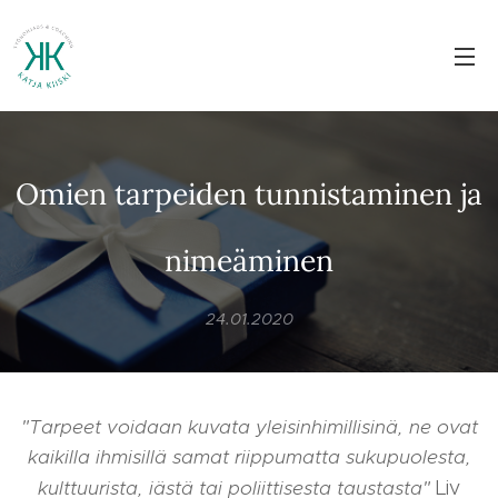
Omien tarpeiden tunnistaminen ja
nimeäminen
24.01.2020
"Tarpeet voidaan kuvata yleisinhimillisinä, ne ovat
kaikilla ihmisillä samat riippumatta sukupuolesta,
kulttuurista, iästä tai poliittisesta taustasta"
Liv