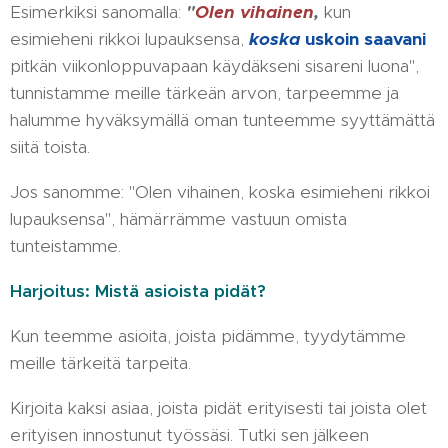
Esimerkiksi sanomalla:
"
Olen vihainen
,
kun
esimieheni rikkoi lupauksensa,
koska
uskoin saavani
pitkän viikonloppuvapaan käydäkseni sisareni luona",
tunnistamme meille tärkeän arvon, tarpeemme ja
halumme hyväksymällä oman tunteemme syyttämättä
siitä toista.
Jos sanomme: "Olen vihainen, koska esimieheni rikkoi
lupauksensa", hämärrämme vastuun omista
tunteistamme.
Harjoitus: Mistä asioista pidät?
Kun teemme asioita, joista pidämme, tyydytämme
meille tärkeitä tarpeita.
Kirjoita kaksi asiaa, joista pidät erityisesti tai joista olet
erityisen innostunut työssäsi. Tutki sen jälkeen