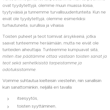
ovat tyydytettyjä, olemme muun muassa iloisia,
tyytyväisiä ja tunnemme turvallisuudentunteita. Kun ne
eivät ole tyydytettyjä, olemme esimerkiksi
turhautuneita, surullisia ja vihaisia.
Toisten puheet ja teot toimivat ärsykkeinä, jotka
saavat tunteemme heräämään, mutta ne eivät ole
tunteiden aiheuttajia. Tunteemme kumpuavat siitä,
miten itse päätämme ottaa vastaan toisten sanat ja
teot
sekä senhetkisistä tarpeistamme ja
odotuksistamme
.
Voimme suhtautua kielteisiin viesteihin, niin sanallisiin
kuin sanattomiinkin, neljällä eri tavalla:
itsesyytös,
toisten syyttäminen,