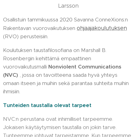
Larsson
Osallistuin tammikuussa 2020 Savanna ConneXions:n
Rakentavan vuorovaikutuksen
ohjaajakoulutuksen
(RVO) perusteisiin.
Koulutuksen taustafilosofiana on Marshall B.
Rosenbergin kehittämä empaattinen
vuorovaikutusmalli
Nonviolent Communications
(NVC)
, jossa on tavoitteena saada hyvä yhteys
omaan itseen ja muihin sekä parantaa suhteita muihin
ihmisiin.
Tunteiden taustalla olevat tarpeet
NVC:n perustana ovat inhimilliset tarpeemme.
Jokaisen käytäytymisen taustalla on jokin tarve.
Tunteemme johtuvat tarpeistamme. Kun tarpeemme