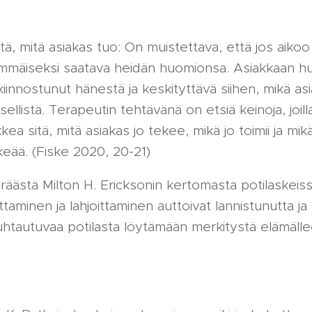
ä, mitä asiakas tuo: On muistettava, että jos aikoo 
mmäiseksi saatava heidän huomionsa. Asiakkaan 
iinnostunut hänestä ja keskityttävä siihen, mikä as
sellistä. Terapeutin tehtävänä on etsiä keinoja, joill
ea sitä, mitä asiakas jo tekee, mikä jo toimii ja mik
rkeää. (Fiske 2020, 20-21)
eräästä Milton H. Ericksonin kertomasta potilaskeiss
ttaminen ja lahjoittaminen auttoivat lannistunutta j
uhtautuvaa potilasta löytämään merkitystä elämälle