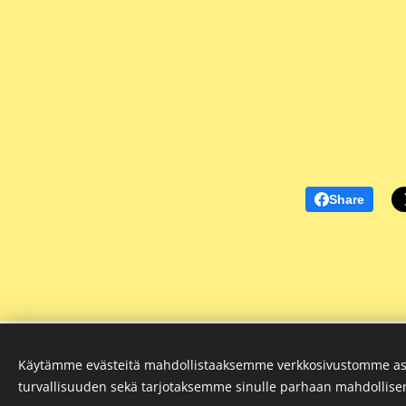
Share
©20
Käytämme evästeitä mahdollistaaksemme verkkosivustomme as
turvallisuuden sekä tarjotaksemme sinulle parhaan mahdollis
+358