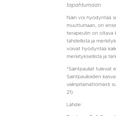
tapahtumaan
.
Näin voi hyödyntää sit
muuttumaan, on ensi
terapeutin on oltava k
tähdellistä ja merkityk
voivat hyödyntää kaikk
merkityksellistä ja tä
*Saintpauliat tulevat 
Saintpaulioiden kasva
välinpitämättömästi s
21)
Lähde: