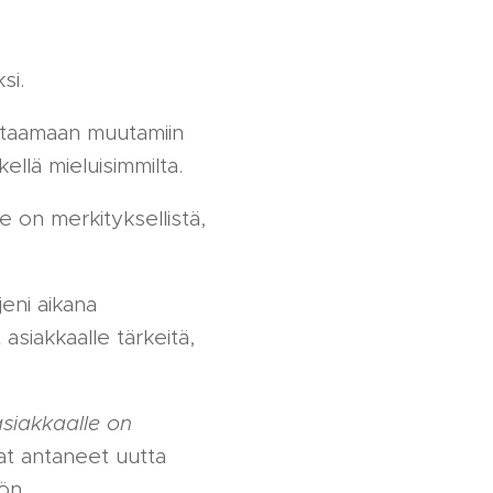
ksi.
astaamaan muutamiin
kellä mieluisimmilta.
e on merkityksellistä,
eni aikana
 asiakkaalle tärkeitä,
siakkaalle on
at antaneet uutta
tön.