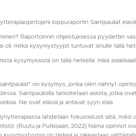
yhytterapiaopintojeni loppuraportin Saintpauliat elävi
sen nimen? Raportoinnin ohjeistuksessa pyydettiin v
si oli: mitkä kysymystyypit tuntuvat sinulle tällä het
mista kysymyksistä on tällä hetkellä: mikä asiakkaall
saintpauliat* on kysymys, jonka olen nähnyt opintoj
dessa. Saintpaulioilla tarkoitetaan asioita, jotka ovat
sellisiä. Ne ovat eläviä ja antavat syyn elää.
yhytterapiassa lähdetään fokusoidusti siitä,
mikä a
llistä
. (Ruutu ja Putkisaari, 2022) Nämä opinnot ov
si kysymystyyppi on tärkeä ja oikeastaan välttämä