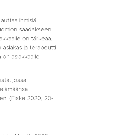
auttaa ihmisiä
huomion saadakseen
iakkaalle on tärkeää,
a asiakas ja terapeutti
ä on asiakkaalle
istä, jossa
a elämäänsä
en. (Fiske 2020, 20-