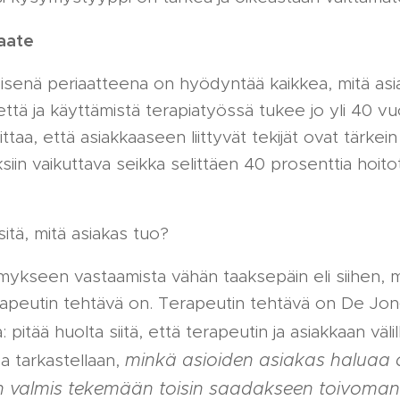
aate
isenä periaatteena on hyödyntää kaikkea, mitä as
tä ja käyttämistä terapiatyössä tukee jo yli 40 vu
ttaa, että asiakkaaseen liittyvät tekijät ovat tärkein
siin vaikuttava seikka selittäen 40 prosenttia hoito
itä, mitä asiakas tuo?
ykseen vastaamista vähän taaksepäin eli siihen, 
apeutin tehtävä on. Terapeutin tehtävä on De Jong
pitää huolta siitä, että terapeutin ja asiakkaan väli
minkä asioiden asiakas haluaa
sa tarkastellaan,
 on valmis tekemään toisin saadakseen toivom