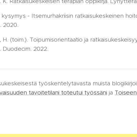
 K. Ratkaisukeskeisen terapian oppikirja. Lyhytterap
 kysymys - Itsemurhakriisin ratkaisukeskeinen hoit
i. 2020.
, H. (toim.). Toipumisorientaatio ja ratkaisukeskeisy
. Duodecim. 2022.
isukeskeisestä työskentelytavasta muista blogikirjoi
vaisuuden tavoitetilani toteutui työssäni
ja
Toiseen