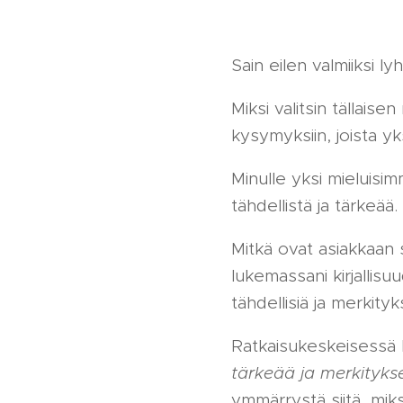
Sain eilen valmiiksi l
Miksi valitsin tällai
kysymyksiin, joista yk
Minulle yksi mieluisim
tähdellistä ja tärkeää.
Mitkä ovat asiakkaan 
lukemassani kirjallisuu
tähdellisiä ja merkityk
Ratkaisukeskeisessä l
tärkeää ja merkitykse
ymmärrystä siitä, mik