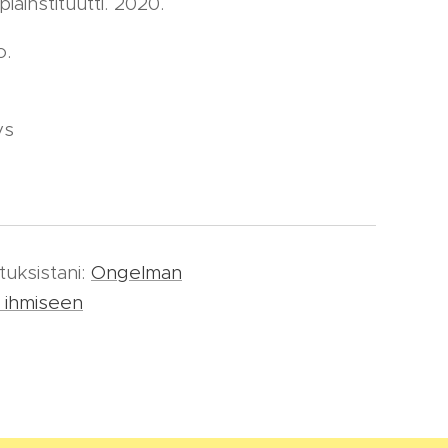
iainstituutti. 2020.
o.
ys
tuksistani:
Ongelman
 ihmiseen