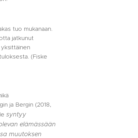
iakas tuo mukanaan.
otta jatkunut
 yksittäinen
tuloksesta. (Fiske
mikä
in ja Bergin (2018,
syntyy
lle
 olevan elämässään
ansa muutoksen