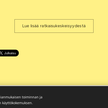
Lue lisää ratkaisukeskeisyydestä
26 Työnohjaus&Coaching Katja Kiiski. Kaikki oikeudet pidätet
ianmukaisen toiminnan ja
en käyttökokemuksen.
 50 4142005,
katja@katjakiiski.com
Y-tunnus 2157482-0
,
Ev