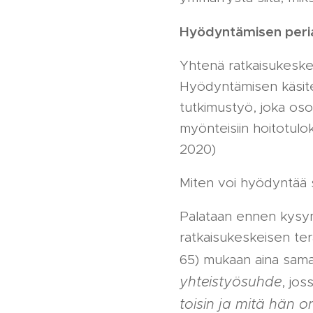
Hyödyntämisen peri
Yhtenä ratkaisukeske
Hyödyntämisen käsitet
tutkimustyö, joka osoi
myönteisiin hoitotulok
2020)
Miten voi hyödyntää s
Palataan ennen kysym
ratkaisukeskeisen ter
65) mukaan aina sama: 
yhteistyösuhde
, jos
toisin ja mitä hän