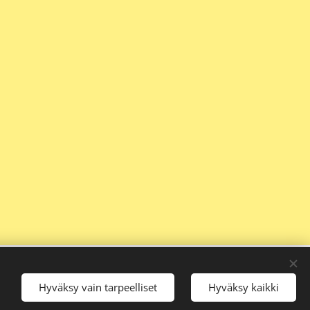
ään
.
Hyväksy vain tarpeelliset
Hyväksy kaikki
ästeet