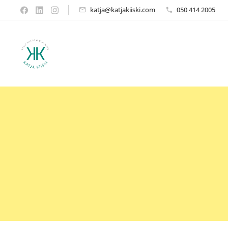
katja@katjakiiski.com
050 414 2005