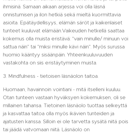
ihmisinä. Samaan aikaan arjessa voi olla läsnä
onnistumisen ja ilon hetkiä sekä mieltä kuormittavia
asioita. Epätäydellisyys, elämän säröt ja kaikenlaiset
tunteet kuuluvat elämään.Vaikeuden hetkellä saattaa
kokemus olla muista eristävä: "vain minulle/ minuun voi
sattua näin" tai "miksi minulle kävi näin". Myös surussa
huomio kääntyy sisäänpäin. Yhteenkuuluvuuden
vastakohta on siis eristäytyminen muista.
3. Mindfulness - tietoisen läsnäolon taitoa.
Huomaan, havainnoin vointiani - mitä itselleni kuuluu.
Otan tunteen vastaan hyväksyen kokemuksen, oli se
millainen tahansa. Tietoinen läsnäolo tuottaa selkeyttä
ja kasvattaa taitoa olla myös ikävien tunteiden ja
ajatusten kanssa. Silloin ei ole tarvetta sysätä niitä pois
tai jäädä vatvomaan niitä. Läsnäolo on