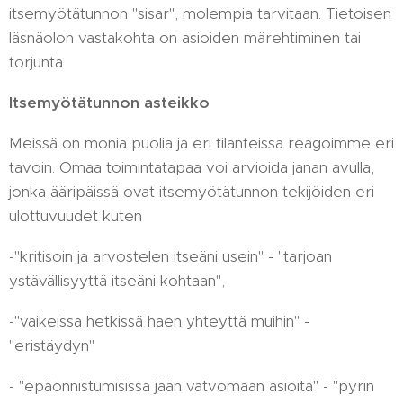
itsemyötätunnon "sisar", molempia tarvitaan. Tietoisen
läsnäolon vastakohta on asioiden märehtiminen tai
torjunta.
Itsemyötätunnon asteikko
Meissä on monia puolia ja eri tilanteissa reagoimme eri
tavoin. Omaa toimintatapaa voi arvioida janan avulla,
jonka ääripäissä ovat itsemyötätunnon tekijöiden eri
ulottuvuudet kuten
-"kritisoin ja arvostelen itseäni usein" - "tarjoan
ystävällisyyttä itseäni kohtaan",
-"vaikeissa hetkissä haen yhteyttä muihin" -
"eristäydyn"
- "epäonnistumisissa jään vatvomaan asioita" - "pyrin