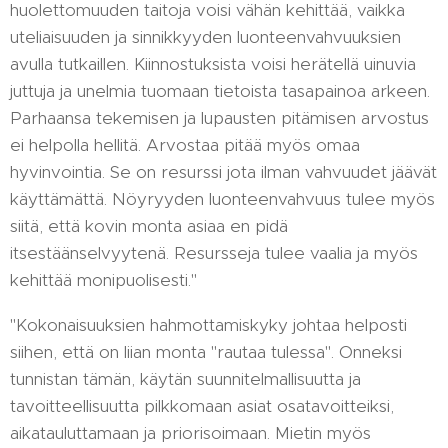
huolettomuuden taitoja voisi vähän kehittää, vaikka
uteliaisuuden ja sinnikkyyden luonteenvahvuuksien
avulla tutkaillen. Kiinnostuksista voisi herätellä uinuvia
juttuja ja unelmia tuomaan tietoista tasapainoa arkeen.
Parhaansa tekemisen ja lupausten pitämisen arvostus
ei helpolla hellitä. Arvostaa pitää myös omaa
hyvinvointia. Se on resurssi jota ilman vahvuudet jäävät
käyttämättä. Nöyryyden luonteenvahvuus tulee myös
siitä, että kovin monta asiaa en pidä
itsestäänselvyytenä. Resursseja tulee vaalia ja myös
kehittää monipuolisesti."
"Kokonaisuuksien hahmottamiskyky johtaa helposti
siihen, että on liian monta "rautaa tulessa". Onneksi
tunnistan tämän, käytän suunnitelmallisuutta ja
tavoitteellisuutta pilkkomaan asiat osatavoitteiksi,
aikatauluttamaan ja priorisoimaan. Mietin myös