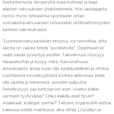
itsetuntemusta, lempeyttä itseä kohtaan ja laaja-
alaisten vahvuuksien yhdistelemistä. Yksi vastaajajista
kertoi myös tehneensä spontaanin oman
voimakehävahvuuksien tarkastelun riittämättömyyden
tunteen näkökulmasta.
"Luonteenvahvuuksistani innostus voi tarkoittaa, että
asioita on vaikea tehdä "puoliteholla". Oppimisen ilo
vaatii saada syventyä asioihin. Tukivahvuus nöyryys
tasapainottaa ja kysyy, miksi. Kasvuvahvuus
anteeksianto antaa luvan olla epätäydellinen ja riittävä.
Luontaisista kyvykkyyksistä korkea aktiivisuus pitää
yllä vauhtia ja tekemistä, asioiden paljoutta.
Sensitiivisyys saa tuntosarvet esiin, ovatko kaikki
varmasti tyytyväisiä? Onko kaikilla asiat hyvin?
Asiakkaat, kollegat, perhe? Taitoina organisointi auttaa
kaikessa edellä mainitussa, aika riittää. Löysäilyn ja