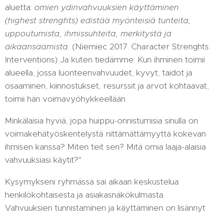
aluetta:
omien ydinvahvuuksien käyttäminen
(highest strenghts) edistää myönteisiä tunteita,
uppoutumista, ihmissuhteita, merkitystä ja
aikaansaamista.
(Niemiec 2017. Character Strenghts
Interventions) Ja kuten tiedämme: Kun ihminen toimii
alueella, jossa luonteenvahvuudet, kyvyt, taidot ja
osaaminen, kiinnostukset, resurssit ja arvot kohtaavat,
toimii hän voimavyöhykkeellään.
Minkälaisia hyviä, jopa huippu-onnistumisia sinulla on
voimakehätyöskentelystä riittämättämyyttä kokevan
ihmisen kanssa? Miten teit sen? Mitä omia laaja-alaisia
vahvuuksiasi käytit?"
Kysymykseni ryhmässä sai aikaan keskustelua
henkilökohtaisesta ja asiakasnäkökulmasta.
Vahvuuksien tunnistaminen ja käyttäminen on lisännyt