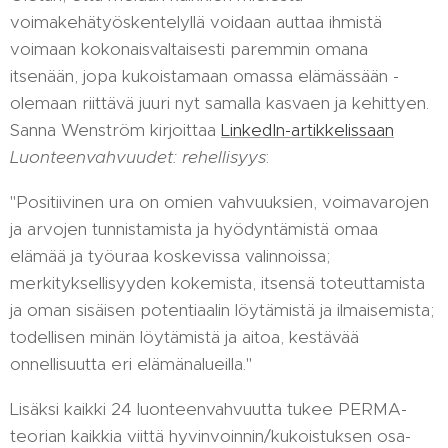
voimakehätyöskentelyllä voidaan auttaa ihmistä
voimaan kokonaisvaltaisesti paremmin omana
itsenään, jopa kukoistamaan omassa elämässään -
olemaan riittävä juuri nyt samalla kasvaen ja kehittyen.
Sanna Wenström kirjoittaa
LinkedIn-artikkelissaan
Luonteenvahvuudet: rehellisyys
:
"Positiivinen ura on omien vahvuuksien, voimavarojen
ja arvojen tunnistamista ja hyödyntämistä omaa
elämää ja työuraa koskevissa valinnoissa;
merkityksellisyyden kokemista, itsensä toteuttamista
ja oman sisäisen potentiaalin löytämistä ja ilmaisemista;
todellisen minän löytämistä ja aitoa, kestävää
onnellisuutta eri elämänalueilla."
Lisäksi kaikki 24 luonteenvahvuutta tukee PERMA-
teorian kaikkia viittä hyvinvoinnin/kukoistuksen osa-