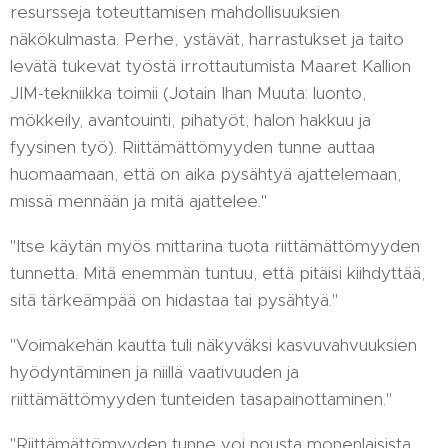
resursseja toteuttamisen mahdollisuuksien
näkökulmasta. Perhe, ystävät, harrastukset ja taito
levätä tukevat työstä irrottautumista Maaret Kallion
JIM-tekniikka toimii (Jotain Ihan Muuta: luonto,
mökkeily, avantouinti, pihatyöt, halon hakkuu ja
fyysinen työ). Riittämättömyyden tunne auttaa
huomaamaan, että on aika pysähtyä ajattelemaan,
missä mennään ja mitä ajattelee."
"Itse käytän myös mittarina tuota riittämättömyyden
tunnetta. Mitä enemmän tuntuu, että pitäisi kiihdyttää,
sitä tärkeämpää on hidastaa tai pysähtyä."
"Voimakehän kautta tuli näkyväksi kasvuvahvuuksien
hyödyntäminen ja niillä vaativuuden ja
riittämättömyyden tunteiden tasapainottaminen."
"Riittämättömyyden tunne voi nousta monenlaisista