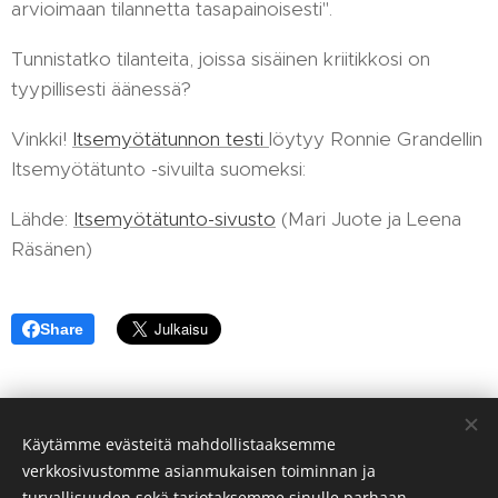
arvioimaan tilannetta tasapainoisesti".
Tunnistatko tilanteita, joissa sisäinen kriitikkosi on
tyypillisesti äänessä?
Vinkki!
Itsemyötätunnon testi
löytyy Ronnie Grandellin
Itsemyötätunto -sivuilta suomeksi:
Lähde:
Itsemyötätunto-sivusto
(Mari Juote ja Leena
Räsänen)
Share
Käytämme evästeitä mahdollistaaksemme
©2026 Työnohjaus&Coaching Katja Kiiski. Kaikki oikeudet
verkkosivustomme asianmukaisen toiminnan ja
pidätetään
.
turvallisuuden sekä tarjotaksemme sinulle parhaan