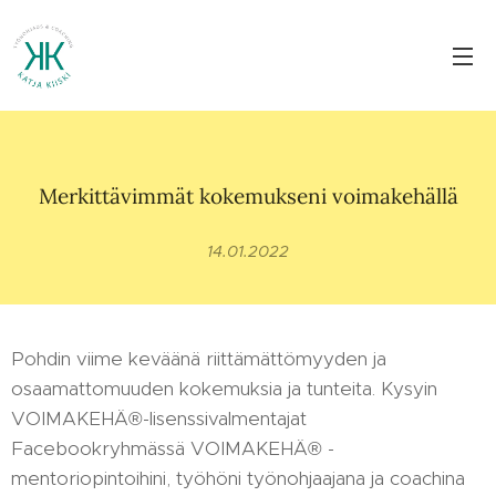
Merkittävimmät kokemukseni voimakehällä
14.01.2022
Pohdin viime keväänä riittämättömyyden ja
osaamattomuuden kokemuksia ja tunteita. Kysyin
VOIMAKEHÄ®-lisenssivalmentajat
Facebookryhmässä VOIMAKEHÄ® -
mentoriopintoihini, työhöni työnohjaajana ja coachina