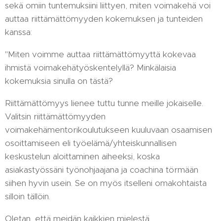
sekä omiin tuntemuksiini liittyen, miten voimakehä voi
auttaa riittämättömyyden kokemuksen ja tunteiden
kanssa:
"Miten voimme auttaa riittämättömyyttä kokevaa
ihmistä voimakehätyöskentelyllä? Minkälaisia
kokemuksia sinulla on tästä?
Riittämättömyys lienee tuttu tunne meille jokaiselle.
Valitsin riittämättömyyden
voimakehämentorikoulutukseen kuuluvaan osaamisen
osoittamiseen eli työelämä/yhteiskunnallisen
keskustelun aloittaminen aiheeksi, koska
asiakastyössäni työnohjaajana ja coachina törmään
siihen hyvin usein. Se on myös itselleni omakohtaista
silloin tällöin.
Oletan, että meidän kaikkien mielestä