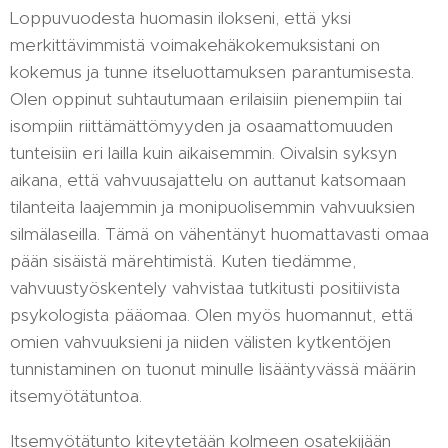
Loppuvuodesta huomasin ilokseni, että yksi
merkittävimmistä voimakehäkokemuksistani on
kokemus ja tunne itseluottamuksen parantumisesta.
Olen oppinut suhtautumaan erilaisiin pienempiin tai
isompiin riittämättömyyden ja osaamattomuuden
tunteisiin eri lailla kuin aikaisemmin. Oivalsin syksyn
aikana, että vahvuusajattelu on auttanut katsomaan
tilanteita laajemmin ja monipuolisemmin vahvuuksien
silmälaseilla. Tämä on vähentänyt huomattavasti omaa
pään sisäistä märehtimistä. Kuten tiedämme,
vahvuustyöskentely vahvistaa tutkitusti positiivista
psykologista pääomaa. Olen myös huomannut, että
omien vahvuuksieni ja niiden välisten kytkentöjen
tunnistaminen on tuonut minulle lisääntyvässä määrin
itsemyötätuntoa.
Itsemyötätunto kiteytetään kolmeen osatekijään