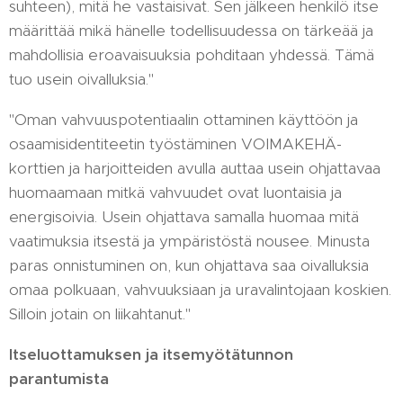
suhteen), mitä he vastaisivat. Sen jälkeen henkilö itse
määrittää mikä hänelle todellisuudessa on tärkeää ja
mahdollisia eroavaisuuksia pohditaan yhdessä. Tämä
tuo usein oivalluksia."
"Oman vahvuuspotentiaalin ottaminen käyttöön ja
osaamisidentiteetin työstäminen VOIMAKEHÄ-
korttien ja harjoitteiden avulla auttaa usein ohjattavaa
huomaamaan mitkä vahvuudet ovat luontaisia ja
energisoivia. Usein ohjattava samalla huomaa mitä
vaatimuksia itsestä ja ympäristöstä nousee. Minusta
paras onnistuminen on, kun ohjattava saa oivalluksia
omaa polkuaan, vahvuuksiaan ja uravalintojaan koskien.
Silloin jotain on liikahtanut."
Itseluottamuksen ja itsemyötätunnon
parantumista