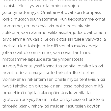
asioista. Yksi syy voi olla omien arvojen
jäsentymättömyys. Omat arvot ovat kuin kompassi,
jonka mukaan suunnistamme. Kun tiedostamme omat
arvomme, emme enää kimpoile edestakaisin
sokkona, vaan alamme valita asioita, jotka ovat omien
arvojemme mukaisia. Silloin ajatuksiin tulee väljyyttä ja
meistä tulee toimijoita. Meillä voi olla myös arvoja,
jotka eivät ole omiamme, vaan ovat tarttuneet
matkaamme lapsuudesta tai ympäristöstä.
Arvotyöskentelyssä kannattaa pohtia, ovatko kaikki
arvot todella omia ja itselle tärkeitä. Itse teetän
voimakehän rakentamisen ohella myös tehtäviä. Yksi
hyvä tehtävä on ollut sellainen, jossa pohditaan miltä
oma elämä näyttää ulkoapäin. Jos kaverilta tai
työtoverilta kysyttäisiin, mikä on kyseiselle henkilölle
tärkeää (ajan-, rahan- tai muiden resurssien käytön