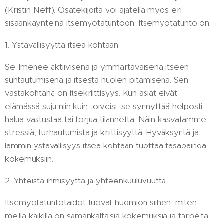
(Kristin Neff). Osatekijöitä voi ajatella myös eri
sisäänkäynteinä itsemyötätuntoon. Itsemyötätunto on:
1. Ystävällisyyttä itseä kohtaan
Se ilmenee aktiivisena ja ymmärtäväisenä itseen
suhtautumisena ja itsestä huolen pitämisenä. Sen
vastakohtana on itsekriittisyys. Kun asiat eivät
elämässä suju niin kuin toivoisi, se synnyttää helposti
halua vastustaa tai torjua tilannetta. Näin kasvatamme
stressiä, turhautumista ja kriittisyyttä. Hyväksyntä ja
lämmin ystävällisyys itseä kohtaan tuottaa tasapainoa
kokemuksiin.
2. Yhteistä ihmisyyttä ja yhteenkuuluvuutta.
Itsemyötätuntotaidot tuovat huomion siihen, miten
meillä kaikilla on samankaltaisia kokemuksia ja tarpeita