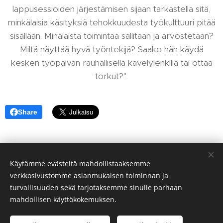
lappusessioiden järjestämisen sijaan tarkastella sitä,
minkälaisia käsityksiä tehokkuudesta työkulttuuri pitää
sisällään. Minälaista toimintaa sallitaan ja arvostetaan?
Miltä näyttää hyvä työntekijä? Saako hän käydä
kesken työpäivän rauhallisella kävelylenkillä tai ottaa
torkut?".
Share
Käytämme evästeitä mahdollistaaksemme
©2026 Työnohjaus&Coaching Katja Kiiski. Kaikki oikeudet
verkkosivustomme asianmukaisen toiminnan ja
pidätetään
.
turvallisuuden sekä tarjotaksemme sinulle parhaan
+358 50 4142005,
katja@katjakiiski.com
Y-tunnus
,
mahdollisen käyttökokemuksen.
2157482-0