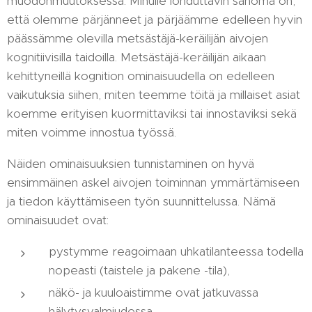
muodonmuutoksessa. Minulle lohduttavin sanoma on,
että olemme pärjänneet ja pärjäämme edelleen hyvin
päässämme olevilla metsästäjä-keräilijän aivojen
kognitiivisilla taidoilla. Metsästäjä-keräilijän aikaan
kehittyneillä kognition ominaisuudella on edelleen
vaikutuksia siihen, miten teemme töitä ja millaiset asiat
koemme erityisen kuormittaviksi tai innostaviksi sekä
miten voimme innostua työssä.
Näiden ominaisuuksien tunnistaminen on hyvä
ensimmäinen askel aivojen toiminnan ymmärtämiseen
ja tiedon käyttämiseen työn suunnittelussa. Nämä
ominaisuudet ovat:
pystymme reagoimaan uhkatilanteessa todella
nopeasti (taistele ja pakene -tila),
näkö- ja kuuloaistimme ovat jatkuvassa
hälytysvalmiudessa,