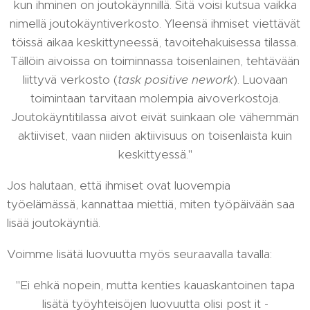
kun ihminen on joutokäynnillä. Sitä voisi kutsua vaikka
nimellä joutokäyntiverkosto. Yleensä ihmiset viettävät
töissä aikaa keskittyneessä, tavoitehakuisessa tilassa.
Tällöin aivoissa on toiminnassa toisenlainen, tehtävään
liittyvä verkosto (
task positive nework
). Luovaan
toimintaan tarvitaan molempia aivoverkostoja.
Joutokäyntitilassa aivot eivät suinkaan ole vähemmän
aktiiviset, vaan niiden aktiivisuus on toisenlaista kuin
keskittyessä."
Jos halutaan, että ihmiset ovat luovempia
työelämässä, kannattaa miettiä, miten työpäivään saa
lisää joutokäyntiä.
Voimme lisätä luovuutta myös seuraavalla tavalla:
"Ei ehkä nopein, mutta kenties kauaskantoinen tapa
lisätä työyhteisöjen luovuutta olisi post it -