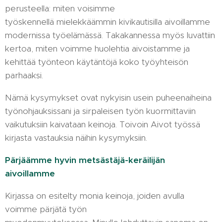
perusteella: miten voisimme
työskennellä mielekkäämmin kivikautisilla aivoillamme
modernissa työelämässä. Takakannessa myös luvattiin
kertoa, miten voimme huolehtia aivoistamme ja
kehittää työnteon käytäntöjä koko työyhteisön
parhaaksi.
Nämä kysymykset ovat nykyisin usein puheenaiheina
työnohjauksissani ja sirpaleisen työn kuormittaviin
vaikutuksiin kaivataan keinoja. Toivoin Aivot työssä
kirjasta vastauksia näihin kysymyksiin.
Pärjäämme hyvin metsästäjä-keräilijän
aivoillamme
Kirjassa on esitelty monia keinoja, joiden avulla
voimme pärjätä työn