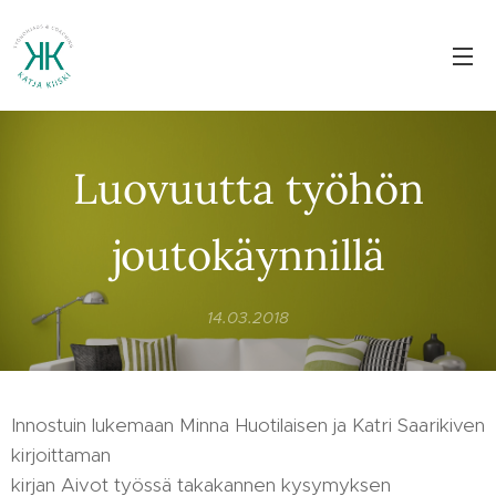
Luovuutta työhön
joutokäynnillä
14.03.2018
Innostuin lukemaan Minna Huotilaisen ja Katri Saarikiven
kirjoittaman
kirjan Aivot työssä takakannen kysymyksen