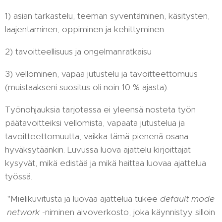
1) asian tarkastelu, teeman syventäminen, käsitysten,
laajentaminen, oppiminen ja kehittyminen
2) tavoitteellisuus ja ongelmanratkaisu
3) vellominen, vapaa jutustelu ja tavoitteettomuus
(muistaakseni suositus oli noin 10 % ajasta).
Työnohjauksia tarjotessa ei yleensä nosteta työn
päätavoitteiksi vellomista, vapaata jutustelua ja
tavoitteettomuutta, vaikka tämä pienenä osana
hyväksytäänkin. Luvussa luova ajattelu kirjoittajat
kysyvät, mikä edistää ja mikä haittaa luovaa ajattelua
työssä.
"Mielikuvitusta ja luovaa ajattelua tukee
default mode
network
-niminen aivoverkosto, joka käynnistyy silloin