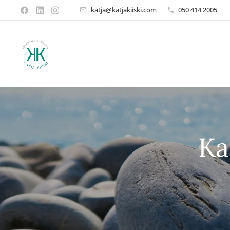
katja@katjakiiski.com
050 414 2005
Ka