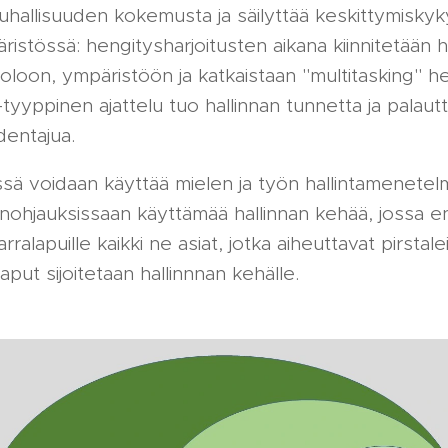
uhallisuuden kokemusta ja säilyttää keskittymiskyk
ristössä: hengitysharjoitusten aikana kiinnitetään
äoloon, ympäristöön ja katkaistaan "multitasking" he
tyyppinen ajattelu tuo hallinnan tunnetta ja palaut
dentajua.
sä voidaan käyttää mielen ja työn hallintamenete
ohjauksissaan käyttämää hallinnan kehää, jossa e
arralapuille kaikki ne asiat, jotka aiheuttavat pirstale
aput sijoitetaan hallinnnan kehälle.