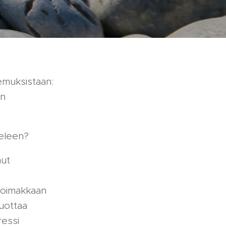
emuksistaan:
on
ieleen?
nut
 voimakkaan
tuottaa
ressi