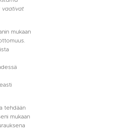
 vaativat
anin mukaan
vottomuus.
ista
yhdessä
easti
la tehdään
kseni mukaan
eurauksena