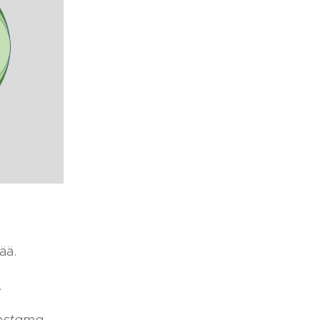
ää.
.
dostama