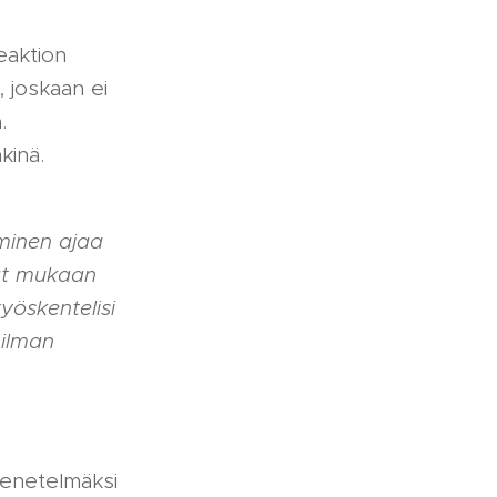
eaktion
, joskaan ei
.
kinä.
hminen ajaa
dät mukaan
yöskentelisi
 ilman
menetelmäksi