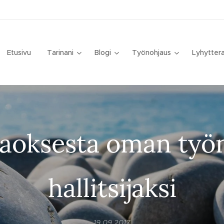
Etusivu
Tarinani
Blogi
Työnohjaus
Lyhytter
aoksesta oman työ
hallitsijaksi
19.09.2017