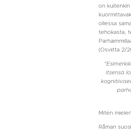
on kuitenkin
kuormittavak
ollessa sama
tehokasta, t
Parhaimmilla
(Osviitta 2/2
"Esimerkik
itsensä l
kognitiivis
parha
Miten mielen 
Råman suosit