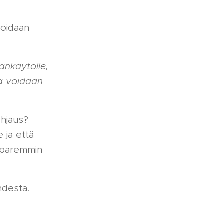
voidaan
ankäytölle,
ta voidaan
ohjaus?
 ja että
li paremmin
hdestä.