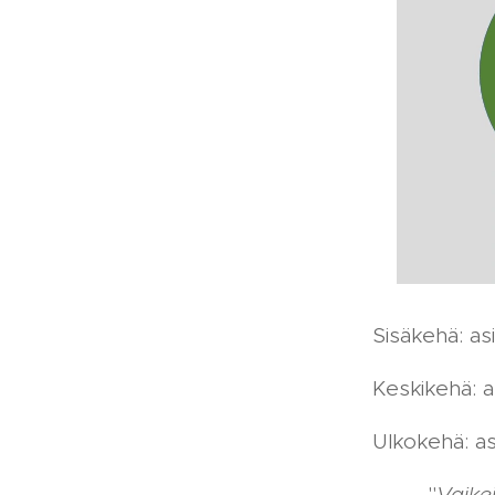
Sisäkehä: asia
Keskikehä: as
Ulkokehä: asia
"
Vaike