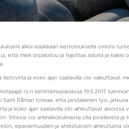
aukseni alkoi asiakkaan kertomuksella omista tunt
i, että mieli sirpaloituu ja hajottaa asioita ja kaikki 
a.
 tietovirta ja koko ajan saatavilla olo vaikuttavat m
hjaajat ry:n kehittämispäivässä 19.5.2017 luennoi
 Sami Råman toteaa, että pirstaleinen työ, jatkuva
rta ja koko ajan saatavilla olo aiheuttavat aivoissa
on. Stressi voi arkinäkökulmasta olla positiivista ja 
Pelon, epävarmuuden ja ahdistuksen aiheuttama st