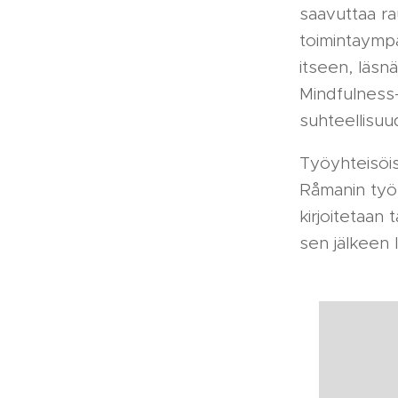
saavuttaa ra
toimintaympä
itseen, läsn
Mindfulness-
suhteellisuu
Työyhteisöis
Råmanin työn
kirjoitetaan t
sen jälkeen l