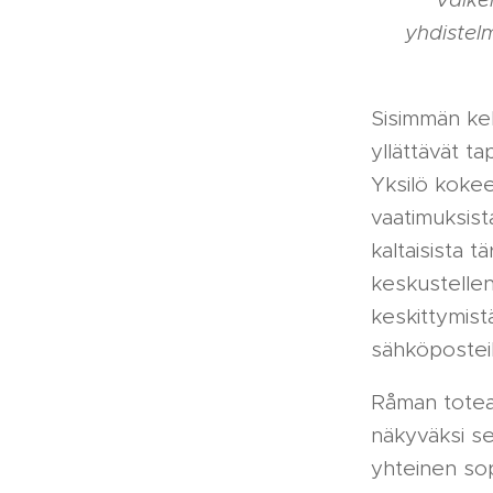
yhdistel
Sisimmän ke
yllättävät t
Yksilö koke
vaatimuksist
kaltaisista 
keskustellen
keskittymist
sähköposteih
Råman toteaa
näkyväksi se
yhteinen so