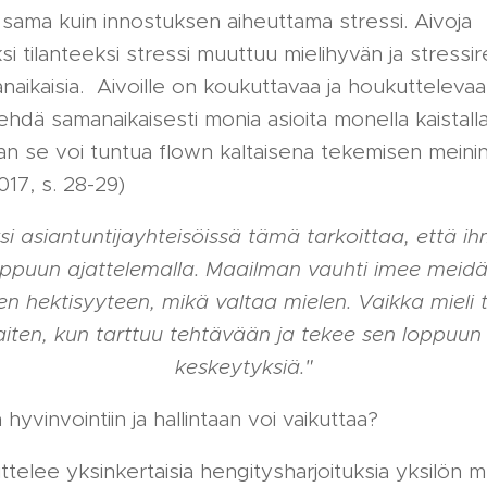
 sama kuin innostuksen aiheuttama stressi. Aivoja
si tilanteeksi stressi muuttuu mielihyvän ja stressir
naikaisia. Aivoille on koukuttavaa ja houkuttelevaa
ehdä samanaikaisesti monia asioita monella kaistalla
an se voi tuntua flown kaltaisena tekemisen meinin
017, s. 28-29)
si asiantuntijayhteisöissä tämä tarkoittaa, että i
oppuun ajattelemalla. Maailman vauhti imee mei
een hektisyyteen, mikä valtaa mielen. Vaikka mieli t
iten, kun tarttuu tehtävään ja tekee sen loppuun
keskeytyksiä."
hyvinvointiin ja hallintaan voi vaikuttaa?
telee yksinkertaisia hengitysharjoituksia yksilön 