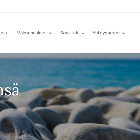
apia
Valmennukset
Sovittelu
Yhteystiedot
nsä