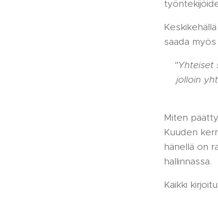
työntekijöid
Keskikehällä
saada myös h
"Yhteiset
jolloin y
Miten päätty
Kuuden kerra
hänellä on ra
hallinnassa.
Kaikki kirjo