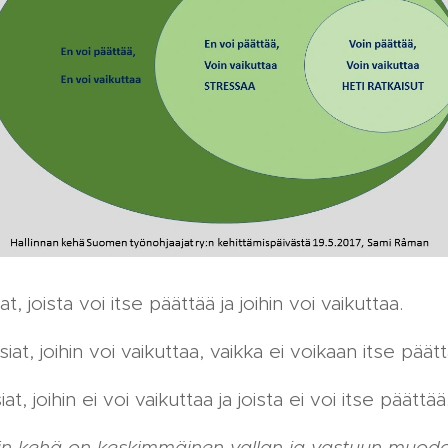
t, joista voi itse päättää ja joihin voi vaikuttaa.
iat, joihin voi vaikuttaa, vaikka ei voikaan itse päätt
t, joihin ei voi vaikuttaa ja joista ei voi itse päättää
in kehä on keskimmäinen vallan ja vastuun muo