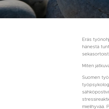
Eräs työnohj
hänestä tuntu
sekasortoist
Miten jatkuva
Suomen työno
työpsykologi
sähköpostivi
stressireakti
mielihyvää. 