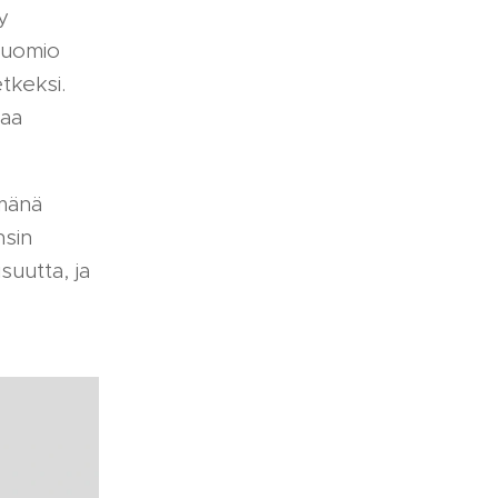
y
 huomio
tkeksi.
taa
lmänä
nsin
isuutta, ja