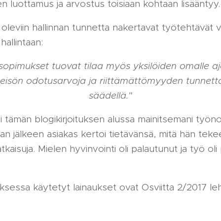
en luottamus ja arvostus toisiaan kohtaan lisääntyy.
 oleviin hallinnan tunnetta nakertavat työtehtävät 
allintaan:
 sopimukset tuovat tilaa myös yksilöiden omalle aj
hteisön odotusarvoja ja riittämättömyyden tunnet
säädellä."
i tämän blogikirjoituksen alussa mainitsemani työn
n jälkeen asiakas kertoi tietävänsä, mitä hän tekee
tkaisuja. Mielen hyvinvointi oli palautunut ja työ o
ituksessa käytetyt lainaukset ovat Osviitta 2/2017 le