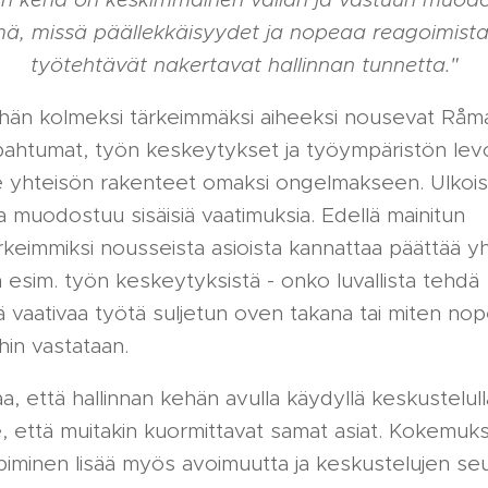
mä, missä päällekkäisyydet ja nopeaa reagoimista
työtehtävät nakertavat hallinnan tunnetta."
hän kolmeksi tärkeimmäksi aiheeksi nousevat Råm
apahtumat, työn keskeytykset ja työympäristön le
e yhteisön rakenteet omaksi ongelmakseen. Ulkois
a muodostuu sisäisiä vaatimuksia. Edellä mainitun
tärkeimmiksi nousseista asioista kannattaa päättää 
 esim. työn keskeytyksistä - onko luvallista tehdä
ä vaativaa työtä suljetun oven takana tai miten nop
in vastataan.
, että hallinnan kehän avulla käydyllä keskustelul
, että muitakin kuormittavat samat asiat. Kokemu
piminen lisää myös avoimuutta ja keskustelujen s