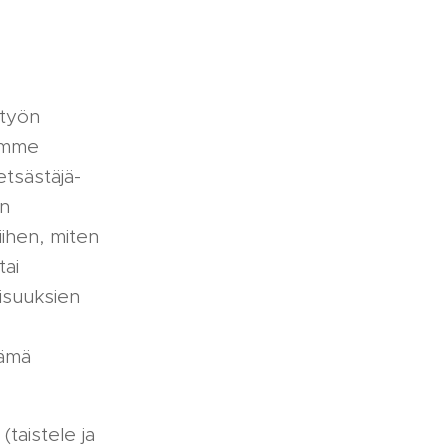
 työn
emme
tsästäjä-
an
iihen, miten
tai
isuuksien
Nämä
taistele ja