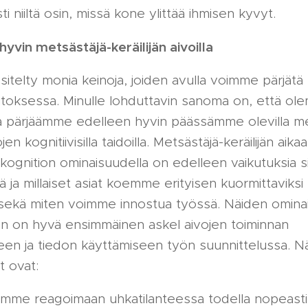
i niiltä osin, missä kone ylittää ihmisen kyvyt.
vin metsästäjä-keräilijän aivoilla
esitelty monia keinoja, joiden avulla voimme pärjätä
ksessa. Minulle lohduttavin sanoma on, että ol
ja pärjäämme edelleen hyvin päässämme olevilla me
ojen kognitiivisilla taidoilla. Metsästäjä-keräilijän aika
ä kognition ominaisuudella on edelleen vaikutuksia s
 ja millaiset asiat koemme erityisen kuormittaviksi 
i sekä miten voimme innostua työssä. Näiden omina
en on hyvä ensimmäinen askel aivojen toiminnan
en ja tiedon käyttämiseen työn suunnittelussa. 
t ovat:
mme reagoimaan uhkatilanteessa todella nopeasti (