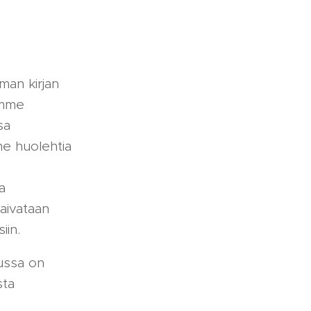
aman kirjan
imme
sa
me huolehtia
a
kaivataan
siin.
ussa on
sta