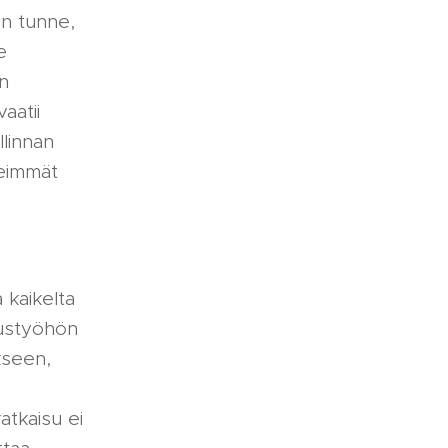
on tunne,
e
n
aatii
llinnan
keimmät
 kaikelta
rustyöhön
kseen,
atkaisu ei