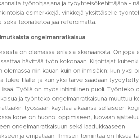
annalta työnohjaajana ja työyhteisökehittäjänä - nä
kiintoisia esimerkkejä, vinkkejä yksittäiselle työntek
e sekä teoriatietoa jää referoimatta.
imutkaista ongelmanratkaisua
esta on olemassa erilaisia skenaarioita. On jopa es
o saattaa hävittää työn kokonaan. Kirjoittajat kuitenki
n olemassa niin kauan kuin on ihmisiäkin: kun yksi 
a tulee tilalle, ja kun yksi tarve saadaan tyydytett
ä lisää. Työllä on myös inhimillinen puoli. Työnteko o
kaisua ja työnteko ongelmanratkaisuna muuttuu ko
attaakin työssään käyttää aikaansa sellaiseen kogn
jossa kone on huono: oppimiseen, luovaan ajattelu
een ongelmanratkaisuun sekä laadukkaaseen
kseen ja empatiaan. Ihmisen toimintaa on fiksua t