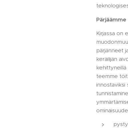
teknologisest
Pärjäämme hy
Kirjassa on 
muodonmuuto
pärjänneet 
keräilijän aiv
kehittyneill
teemme töitä
innostaviks
tunnistamin
ymmärtämise
ominaisuude
pysty