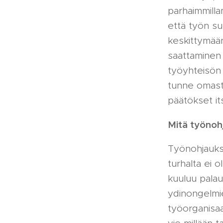
parhaimmilla
että työn s
keskittymää
saattaminen 
työyhteisön t
tunne omasta
päätökset it
Mitä työnoh
Työnohjaukse
turhalta ei 
kuuluu palau
ydinongelmien
työorganisaa