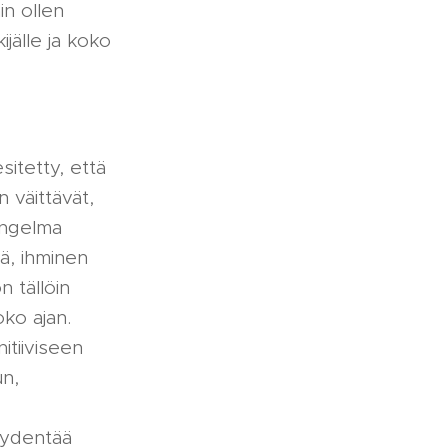
in ollen
ijälle ja koko
itetty, että
n väittävät,
ongelma
yä, ihminen
n tällöin
ko ajan.
itiiviseen
un,
äydentää