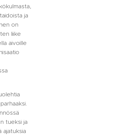
äkökulmasta,
aidoista ja
inen on
ten liike
la aivoille
nisaatio
ssa
uolehtia
parhaaksi.
tännössä
 tueksi ja
 ajatuksia