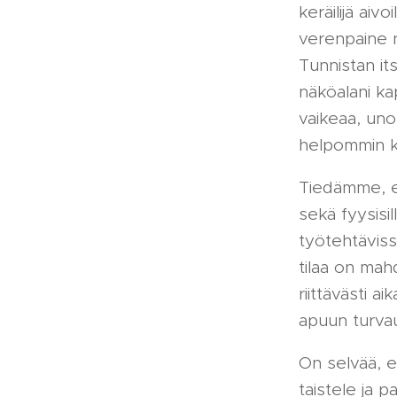
keräilijä aiv
verenpaine n
Tunnistan it
näköalani k
vaikeaa, uno
helpommin k
Tiedämme, et
sekä fyysisil
työtehtävissä
tilaa on mah
riittävästi a
apuun turva
On selvää, e
taistele ja p