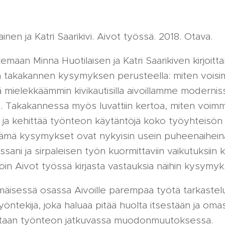
inen ja Katri Saarikivi. Aivot työssä. 2018. Otava.
emaan Minna Huotilaisen ja Katri Saarikiven kirjoitt
ä takakannen kysymyksen perusteella: miten vois
 mielekkäämmin kivikautisilla aivoillamme modernis
. Takakannessa myös luvattiin kertoa, miten voim
ja kehittää työnteon käytäntöjä koko työyhteisön
Nämä kysymykset ovat nykyisin usein puheenaihein
sani ja sirpaleisen työn kuormittaviin vaikutuksiin 
voin Aivot työssä kirjasta vastauksia näihin kysymyk
mäisessä osassa Aivoille parempaa työtä tarkastel
yöntekijä, joka haluaa pitää huolta itsestään ja oma
staan työnteon jatkuvassa muodonmuutoksessa.