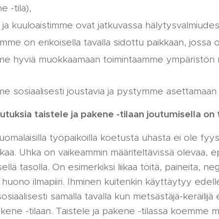
e -tila),
 ja kuuloaistimme ovat jatkuvassa hälytysvalmiude
imme on erikoisella tavalla sidottu paikkaan, joss
me hyviä muokkaamaan toimintaamme ympäristön
e sosiaalisesti joustavia ja pystymme asettamaan t
ikutuksia taistele ja pakene -tilaan joutumisella o
uomalaisilla työpaikoilla koetusta uhasta ei ole fyy
hkaa. Uhka on vaikeammin määriteltävissä olevaa, 
llä tasolla. On esimerkiksi liikaa töitä, paineita, neg
a huono ilmapiiri. Ihminen kuitenkin käyttäytyy edel
siaalisesti samalla tavalla kun metsästäjä-keräilijä e
pakene -tilaan. Taistele ja pakene -tilassa koemme m