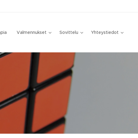
apia
Valmennukset
Sovittelu
Yhteystiedot