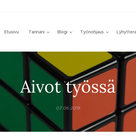
Etusivu
Tarinani
Blogi
Työnohjaus
Lyhytter
Aivot työssä
07.06.2019