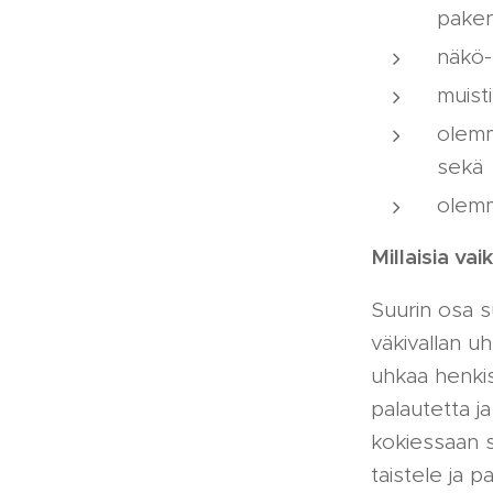
paken
näkö-
muist
olem
sekä
olemm
Millaisia va
Suurin osa s
väkivallan u
uhkaa henkise
palautetta j
kokiessaan so
taistele ja 