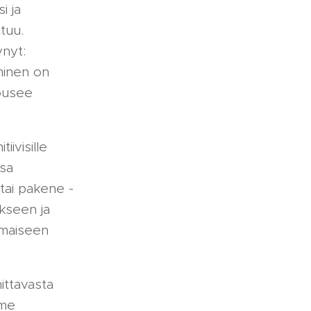
i ja
tuu.
ynyt:
minen on
nousee
ivisille
ssa
e tai pakene -
kseen ja
timaiseen
ittavasta
mme