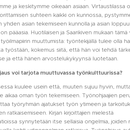
mme ja keskitymme oikeaan asiaan. Virtaustilassa 
uorittamisen suhteen kaikki on kunnossa, pystymm
n yhden asian tekemiseen kunnolla ja asian loppuu
on pääasia. Huotilaisen ja Saarikiven mukaan tämä v
yöilmapiirin muuttumista: työntekijällä tulee olla ha
 työstään, kokemus siitä, että hän voi tehdä tär
se ja että hänen arvostelukykyynsä luotetaan.
jaus voi tarjota muuttuvassa työnkulttuurissa?
ssa kuulee usein että, muuten sujuu hyvin, mutta
ole aikaa oman työn tekemiseen. Työnohjaajien pe
ttaa työryhmän ajatukset työn ytimeen ja tarkoitu
 ratkaisemiseen. Kirjan kirjoittajien mielestä
tioissa synnytetään itse sellaisia ongelmia, joiden r