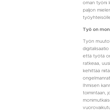
oman työni k
paljon mielen
työyhteisöll
Työ on mon
Työn muutoks
digitalisaati
että työtä o
ratkeaa, uusi
kehittää niit
ongelmanrat
Ihmisen kann
toimintaan, 
monimutkais
vuorovaikutu