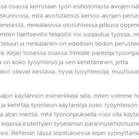
ä osassa kerrotaan työn esihistoriasta aivojen n
skunnosta, mitä aivotutkimus kertoo aivojen perust
tämisestä, minkälaisissa olosuhteissa jatkuva oppim
miten häiritseviltä tekijöiltä voi suojautua työssä, mi
tteluun ja minkälainen on edellisen tiedon perusteel
ä. Kirjan toisessa osassa Ihmisille parempi työorga
on koko työyhteisö ja sen kehittäminen, jotta
tiot olisivat kestäviä, hyviä työyhteisöjä, muuttuva
paljon käytännön esimerkkejä siitä, miten voimme h
ja kehittää työnteon käytäntöjä koko työyhteisön 
sa aloin miettiä, mitä työnohjauksella voisi olla käy
kirjassa esitettyjen työelämän parannusehdotusten
ksi. Referoin tässä kirjoituksessa kirjan synnyttämiä