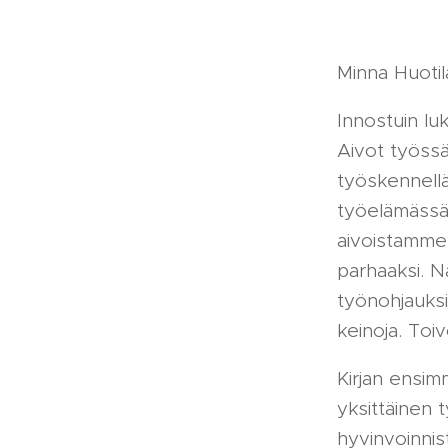
Minna Huotila
Innostuin luk
Aivot työss
työskennellä
työelämässä
aivoistamme 
parhaaksi. 
työnohjauksis
keinoja. Toi
Kirjan ensim
yksittäinen t
hyvinvoinni