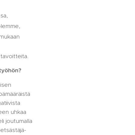
ssa,
a olemme,
 mukaan
avoitteita.
n työhön?
sisen
epämääräistä
atiivista
leen uhkaa
li joutumalla
etsästäjä-