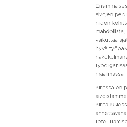
Ensimmäisess
aivojen peru
niiden kehit
mahdollista, 
vaikuttaa aja
hyvä työpäiv
näkökulmana 
työorganisaa
maailmassa.
Kirjassa on 
aivoistamme 
Kirjaa lukies
annettavana 
toteuttamise