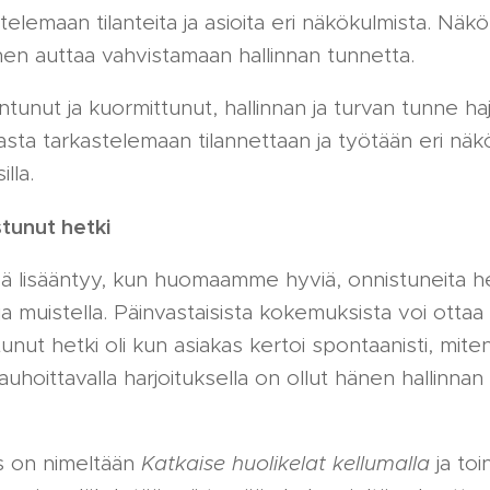
telemaan tilanteita ja asioita eri näkökulmista. Nä
nen auttaa vahvistamaan hallinnan tunnetta.
tunut ja kuormittunut, hallinnan ja turvan tunne ha
asta tarkastelemaan tilannettaan ja työtään eri nä
silla.
tunut hetki
sä lisääntyy, kun huomaamme hyviä, onnistuneita 
 ja muistella. Päinvastaisista kokemuksista voi ottaa
nut hetki oli kun asiakas kertoi spontaanisti, mite
uhoittavalla harjoituksella on ollut hänen hallinna
s on nimeltään
Katkaise huolikelat kellumalla
ja to