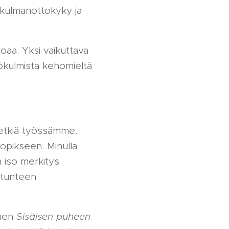
kökulmanottokyky ja
joaa. Yksi vaikuttava
kökulmista kehomieltä
hetkiä työssämme.
 opikseen. Minulla
n iso merkitys
n tunteen
inen
Sisäisen puheen