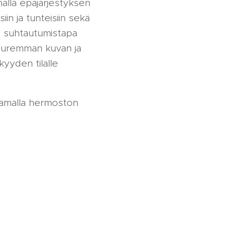
alla epäjärjestyksen
iin ja tunteisiin sekä
s suhtautumistapa
 suuremman kuvan ja
kyyden tilalle
stamalla hermoston