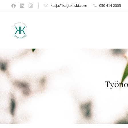
katja@katjakiiski.com
050 414 2005
Työnoh