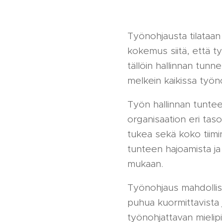
Työnohjausta tilataan
kokemus siitä, että t
tällöin hallinnan tun
melkein kaikissa työn
Työn hallinnan tuntee
organisaation eri tasoi
tukea sekä koko tiimi
tunteen hajoamista ja 
mukaan.
Työnohjaus mahdollist
puhua kuormittavista j
työnohjattavan mielip