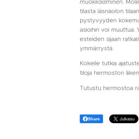
muokkaaminen
. Mol
tilasta läsnäolon tila
pystyvyyden kokemuks
asioihin voi muuttua.
esteiden sijaan ratkais
ymmärrystä.
Kokeile tutkia ajatus
tiloja hermoston liike
Tutustu hermostoa rau
Share