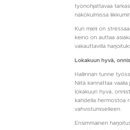
työnohjattavaa tarkas
näkökulmissa liikkumi
Kun mieli on stressaan
keino on auttaa asiak
vakauttavilla harjoituk
Lokakuun hyvä, onnis
Hallinnan tunne työs
Niitä kannattaa vaalia
lokakuun hyvä, onnistu
kahdella hermostoa ra
vahvistumiselleen.
Ensimmäinen harjoitu