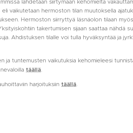
emmissa lähdetään siirtymään kehomieltä vakauttam
an eli vaikutetaan hermoston tilan muutoksella ajatuks
een. Hermoston siirryttyä läsnäolon tilaan myö
 Yksityiskohtiin takertumisen sijaan saattaa nähdä
uja. Ahdistuksen tilalle voi tulla hyväksyntää ja jyrk
ten ja tuntemusten vaikutuksia kehomieleesi tunni
täällä
nnevaloilla
.
täällä
hoittaviin harjoituksiin
.