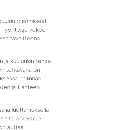
kuuluu olennaisesti
. Työntekijä kokee
ossa tavoitteena
n ja kuuluukin tehdä
iden tehtävänä on
ksessa hallinnan
iden ja tilanteen
sa ja luottamuksella
tse tai arvostele
 on auttaa