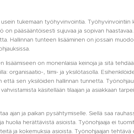
 usein tukemaan työhyvinvointia. Työhyvinvointiin 
yö on pääsääntöisesti sujuvaa ja sopivan haastavaa
netta. Hallinnan tunteen lisääminen on jossain muod
ohjauksissa.
n lisäämiseen on monenlaisia keinoja ja sitä tehdää
lla: organisaatio-, tiimi- ja yksilötasolla. Esihenkilö
n että sen yksilöiden hallinnan tunnetta. Työnohjau
vahvistamista käsitellään tilaajan ja asiakkaan tarpe
aa ajan ja paikan pysähtymiselle. Siellä saa rauhas
a huolia herättävistä asioista. Työnohjaaja ei tuomi
iteitä ja kokemuksia asioista. Työnohjaajan tehtävä