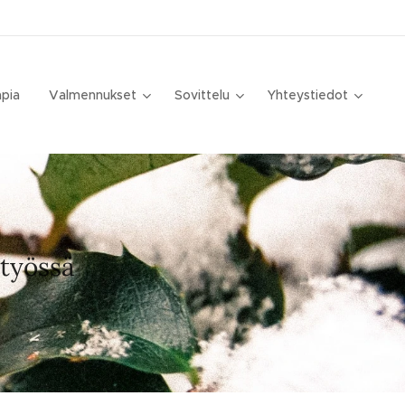
apia
Valmennukset
Sovittelu
Yhteystiedot
 työssä