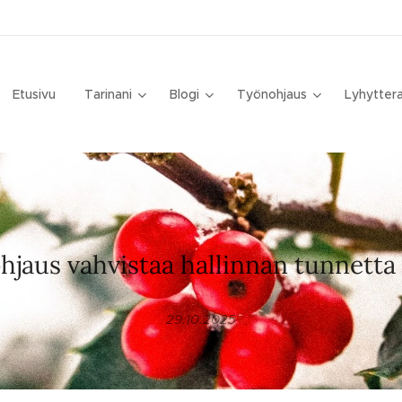
Etusivu
Tarinani
Blogi
Työnohjaus
Lyhytter
jaus vahvistaa hallinnan tunnetta
29.10.2025