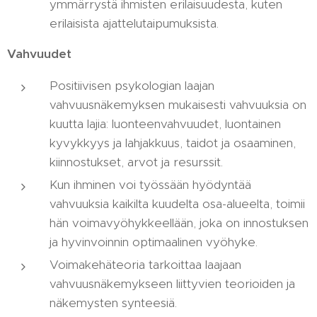
ymmärrystä ihmisten erilaisuudesta, kuten
erilaisista ajattelutaipumuksista.
Vahvuudet
Positiivisen psykologian laajan
vahvuusnäkemyksen mukaisesti vahvuuksia on
kuutta lajia: luonteenvahvuudet, luontainen
kyvykkyys ja lahjakkuus, taidot ja osaaminen,
kiinnostukset, arvot ja resurssit.
Kun ihminen voi työssään hyödyntää
vahvuuksia kaikilta kuudelta osa-alueelta, toimii
hän voimavyöhykkeellään, joka on innostuksen
ja hyvinvoinnin optimaalinen vyöhyke.
Voimakehäteoria tarkoittaa laajaan
vahvuusnäkemykseen liittyvien teorioiden ja
näkemysten synteesiä.