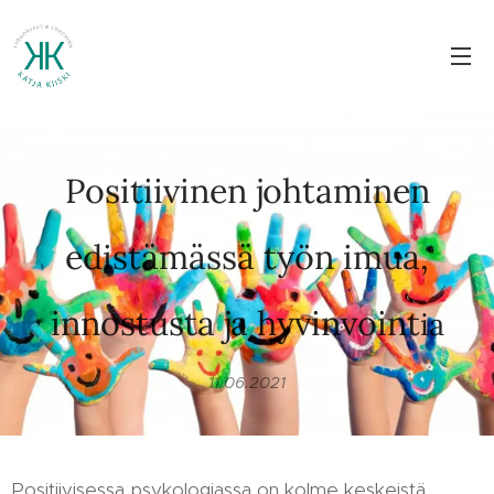
Positiivinen johtaminen
edistämässä työn imua,
innostusta ja hyvinvoint
ia
11.06.2021
Positiivisessa psykologiassa on kolme keskeistä