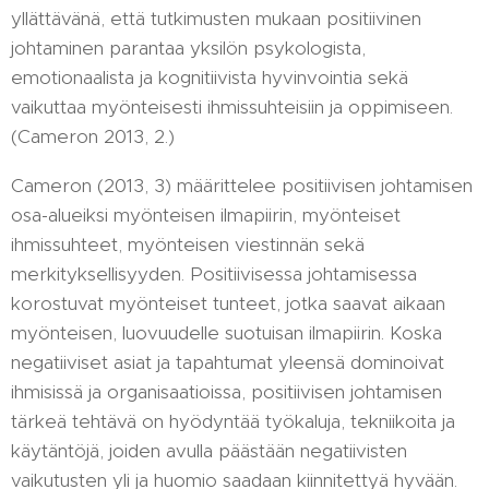
yllättävänä, että tutkimusten mukaan positiivinen
johtaminen parantaa yksilön psykologista,
emotionaalista ja kognitiivista hyvinvointia sekä
vaikuttaa myönteisesti ihmissuhteisiin ja oppimiseen.
(Cameron 2013, 2.)
Cameron (2013, 3) määrittelee positiivisen johtamisen
osa-alueiksi myönteisen ilmapiirin, myönteiset
ihmissuhteet, myönteisen viestinnän sekä
merkityksellisyyden. Positiivisessa johtamisessa
korostuvat myönteiset tunteet, jotka saavat aikaan
myönteisen, luovuudelle suotuisan ilmapiirin. Koska
negatiiviset asiat ja tapahtumat yleensä dominoivat
ihmisissä ja organisaatioissa, positiivisen johtamisen
tärkeä tehtävä on hyödyntää työkaluja, tekniikoita ja
käytäntöjä, joiden avulla päästään negatiivisten
vaikutusten yli ja huomio saadaan kiinnitettyä hyvään.