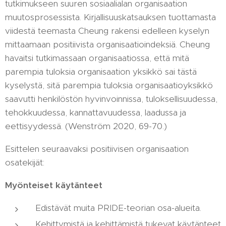
tutkimukseen suuren sosiaalialan organisaation
muutosprosessista. Kirjallisuuskatsauksen tuottamasta
viidestä teemasta Cheung rakensi edelleen kyselyn
mittaamaan positiivista organisaatioindeksiä. Cheung
havaitsi tutkimassaan organisaatiossa, että mitä
parempia tuloksia organisaation yksikkö sai tästä
kyselystä, sitä parempia tuloksia organisaatioyksikkö
saavutti henkilöstön hyvinvoinnissa, tuloksellisuudessa,
tehokkuudessa, kannattavuudessa, laadussa ja
eettisyydessä. (Wenström 2020, 69-70.)
Esittelen seuraavaksi positiivisen organisaation
osatekijät:
Myönteiset käytänteet
Edistävät muita PRIDE-teorian osa-alueita.
Kehittymistä ja kehittämistä tukevat käytänteet