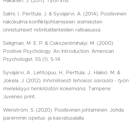
Hakanen, J. (2011). Työn imu.
Salmi, I., Perttula, J. & Syväjärvi, A. (2014). Positiivinen
näkökulma konfliktijohtamiseen: esimiesten
onnistumiset ristiriitatilanteiden ratkaisussa.
Seligman, M. E. P. & Csikszentmihalyi, M. (2000).
Positive Psychology: An Introduction. American
Psychologist. 55 (1), 5-14.
Syväjärvi, A., Lehtopuu, H., Perttula, J., Häikiö, M. &
Jokela, J. (2012).
Inhimillisesti tehokas sairaala
- työn
mielekkyys henkilöstön kokemana.
Tampere:
Juvenes print.
Wenström, S. (2020). Positiivinen johtaminen: Johda
paremmin opetus- ja kasvatusalalla.