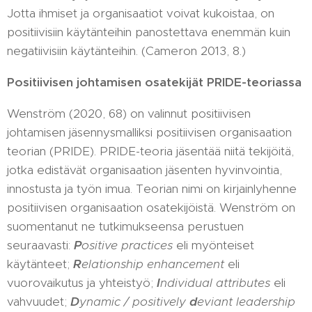
Jotta ihmiset ja organisaatiot voivat kukoistaa, on
positiivisiin käytänteihin panostettava enemmän kuin
negatiivisiin käytänteihin. (Cameron 2013, 8.)
Positiivisen johtamisen osatekijät PRIDE-teoriassa
Wenström (2020, 68) on valinnut positiivisen
johtamisen jäsennysmalliksi positiivisen organisaation
teorian (PRIDE). PRIDE-teoria jäsentää niitä tekijöitä,
jotka edistävät organisaation jäsenten hyvinvointia,
innostusta ja työn imua. Teorian nimi on kirjainlyhenne
positiivisen organisaation osatekijöistä. Wenström on
suomentanut ne tutkimukseensa perustuen
seuraavasti:
P
ositive practices
eli myönteiset
käytänteet;
R
elationship enhancement
eli
vuorovaikutus ja yhteistyö;
I
ndividual attributes
eli
vahvuudet;
D
ynamic / positively
d
eviant leadership