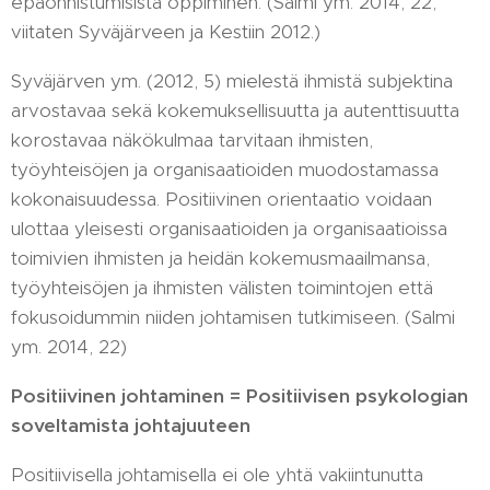
epäonnistumisista oppiminen. (Salmi ym. 2014, 22;
viitaten Syväjärveen ja Kestiin 2012.)
Syväjärven ym. (2012, 5) mielestä ihmistä subjektina
arvostavaa sekä kokemuksellisuutta ja autenttisuutta
korostavaa näkökulmaa tarvitaan ihmisten,
työyhteisöjen ja organisaatioiden muodostamassa
kokonaisuudessa. Positiivinen orientaatio voidaan
ulottaa yleisesti organisaatioiden ja organisaatioissa
toimivien ihmisten ja heidän kokemusmaailmansa,
työyhteisöjen ja ihmisten välisten toimintojen että
fokusoidummin niiden johtamisen tutkimiseen. (Salmi
ym. 2014, 22)
Positiivinen johtaminen = Positiivisen psykologian
soveltamista johtajuuteen
Positiivisella johtamisella ei ole yhtä vakiintunutta