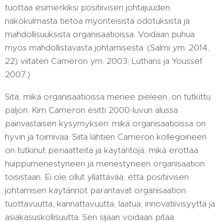
tuottaa esimerkiksi positiivisen johtajuuden
näkökulmasta tietoa myönteisistä odotuksista ja
mahdollisuuksista organisaatioissa. Voidaan puhua
myös mahdollistavasta johtamisesta. (Salmi ym. 2014,
22) viitaten Cameron ym. 2003; Luthans ja Youssef
2007.)
Sitä, mikä organisaatioissa menee pieleen, on tutkittu
paljon. Kim Cameron esitti 2000-luvun alussa
päinvastaisen kysymyksen: mikä organisaatioissa on
hyvin ja toimivaa. Siitä lähtien Cameron kollegoineen
on tutkinut periaatteita ja käytäntöjä, mikä erottaa
huippumenestyneen ja menestyneen organisaation
toisistaan. Ei ole ollut yllättävää, että positiivisen
johtamisen käytännöt parantavat organisaation
tuottavuutta, kannattavuutta, laatua, innovatiivisyyttä ja
asiakasuskollisuutta. Sen sijaan voidaan pitää