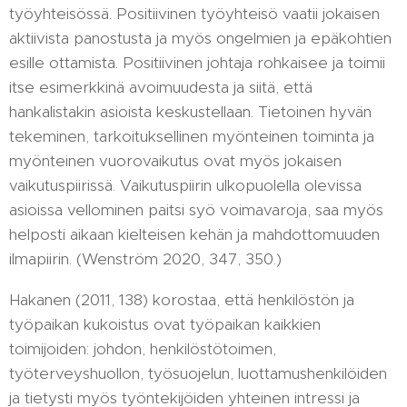
työyhteisössä. Positiivinen työyhteisö vaatii jokaisen
aktiivista panostusta ja myös ongelmien ja epäkohtien
esille ottamista. Positiivinen johtaja rohkaisee ja toimii
itse esimerkkinä avoimuudesta ja siitä, että
hankalistakin asioista keskustellaan. Tietoinen hyvän
tekeminen, tarkoituksellinen myönteinen toiminta ja
myönteinen vuorovaikutus ovat myös jokaisen
vaikutuspiirissä. Vaikutuspiirin ulkopuolella olevissa
asioissa vellominen paitsi syö voimavaroja, saa myös
helposti aikaan kielteisen kehän ja mahdottomuuden
ilmapiirin. (Wenström 2020, 347, 350.)
Hakanen (2011, 138) korostaa, että henkilöstön ja
työpaikan kukoistus ovat työpaikan kaikkien
toimijoiden: johdon, henkilöstötoimen,
työterveyshuollon, työsuojelun, luottamushenkilöiden
ja tietysti myös työntekijöiden yhteinen intressi ja