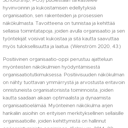
Scholarship
, POS) puolestaan tarkastelee
hyvinvoinnin ja kukoistamisen edellytyksiä
organisaation, sen rakenteiden ja prosessien
näkökulmasta. Tavoitteena on tunnistaa ja kehittää
sellaisia toimintatapoja, joiden avulla organisaatio ja sen
työntekijät voisivat kukoistaa ja sitä kautta saavuttaa
myös tuloksellisuutta ja laatua. (Wenström 2020, 43.)
Positiivinen organisaatio-oppi perustuu ajatteluun
myönteisten näkökulmien hyödyntämisestä
organisaatiotutkimuksessa. Positiivisuuden näkökulman
on nähty tuottavan ymmärrystä ja arvostusta eritavoin
onnistuneista organisatorisista toiminnoista, joiden
kautta saadaan aikaan optimaalista ja dynaamista
organisaatioelämää. Myönteinen näkökulma arjen
hankaliin asioihin on erityisen merkityksellinen sellaisille
organisaatioille, joiden kehittymistä on hallinnut