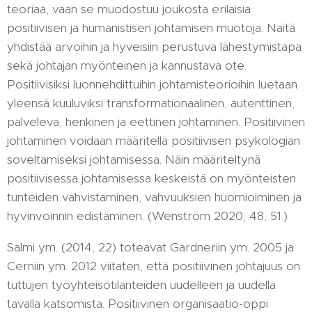
teoriaa, vaan se muodostuu joukosta erilaisia
positiivisen ja humanistisen johtamisen muotoja. Näitä
yhdistää arvoihin ja hyveisiin perustuva lähestymistapa
sekä johtajan myönteinen ja kannustava ote.
Positiivisiksi luonnehdittuihin johtamisteorioihin luetaan
yleensä kuuluviksi transformationaalinen, autenttinen,
palveleva, henkinen ja eettinen johtaminen. Positiivinen
johtaminen voidaan määritellä positiivisen psykologian
soveltamiseksi johtamisessa. Näin määriteltynä
positiivisessa johtamisessa keskeistä on myönteisten
tunteiden vahvistaminen, vahvuuksien huomioiminen ja
hyvinvoinnin edistäminen. (Wenström 2020, 48, 51.)
Salmi ym. (2014, 22) toteavat Gardneriin ym. 2005 ja
Cerniin ym. 2012 viitaten, että positiivinen johtajuus on
tuttujen työyhteisötilanteiden uudelleen ja uudella
tavalla katsomista. Positiivinen organisaatio-oppi