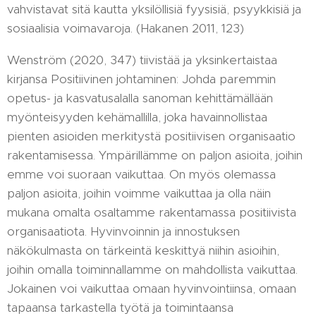
vahvistavat sitä kautta yksilöllisiä fyysisiä, psyykkisiä ja
sosiaalisia voimavaroja. (Hakanen 2011, 123)
Wenström (2020, 347) tiivistää ja yksinkertaistaa
kirjansa Positiivinen johtaminen: Johda paremmin
opetus- ja kasvatusalalla sanoman kehittämällään
myönteisyyden kehämallilla, joka havainnollistaa
pienten asioiden merkitystä positiivisen organisaatio
rakentamisessa. Ympärillämme on paljon asioita, joihin
emme voi suoraan vaikuttaa. On myös olemassa
paljon asioita, joihin voimme vaikuttaa ja olla näin
mukana omalta osaltamme rakentamassa positiivista
organisaatiota. Hyvinvoinnin ja innostuksen
näkökulmasta on tärkeintä keskittyä niihin asioihin,
joihin omalla toiminnallamme on mahdollista vaikuttaa.
Jokainen voi vaikuttaa omaan hyvinvointiinsa, omaan
tapaansa tarkastella työtä ja toimintaansa