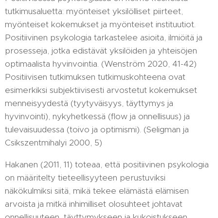
tutkimusaluetta: myönteiset yksilölliset piirteet,
myönteiset kokemukset ja myönteiset instituutiot.
Positiivinen psykologia tarkastelee asioita, ilmiöitä ja
prosesseja, jotka edistävät yksilöiden ja yhteisöjen
optimaalista hyvinvointia. (Wenström 2020, 41-42)
Positiivisen tutkimuksen tutkimuskohteena ovat
esimerkiksi subjektiivisesti arvostetut kokemukset
menneisyydestä (tyytyväisyys, täyttymys ja
hyvinvointi), nykyhetkessä (flow ja onnellisuus) ja
tulevaisuudessa (toivo ja optimismi). (Seligman ja
Csikszentmihalyi 2000, 5)
Hakanen (2011, 11) toteaa, että positiivinen psykologia
on määritelty tieteellisyyteen perustuviksi
näkökulmiksi siitä, mikä tekee elämästä elämisen
arvoista ja mitkä inhimilliset olosuhteet johtavat
onnellisuuteen, täyttymykseen ja kukoistukseen.