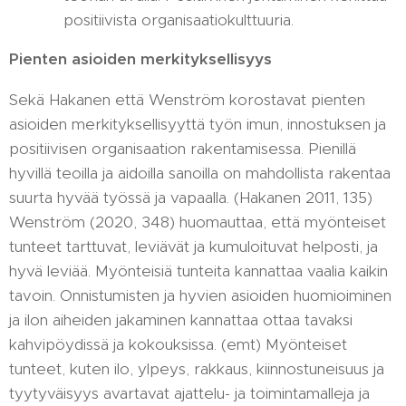
positiivista organisaatiokulttuuria.
Pienten asioiden merkityksellisyys
Sekä Hakanen että Wenström korostavat pienten
asioiden merkityksellisyyttä työn imun, innostuksen ja
positiivisen organisaation rakentamisessa. Pienillä
hyvillä teoilla ja aidoilla sanoilla on mahdollista rakentaa
suurta hyvää työssä ja vapaalla. (Hakanen 2011, 135)
Wenström (2020, 348) huomauttaa, että myönteiset
tunteet tarttuvat, leviävät ja kumuloituvat helposti, ja
hyvä leviää. Myönteisiä tunteita kannattaa vaalia kaikin
tavoin. Onnistumisten ja hyvien asioiden huomioiminen
ja ilon aiheiden jakaminen kannattaa ottaa tavaksi
kahvipöydissä ja kokouksissa. (emt) Myönteiset
tunteet, kuten ilo, ylpeys, rakkaus, kiinnostuneisuus ja
tyytyväisyys avartavat ajattelu- ja toimintamalleja ja